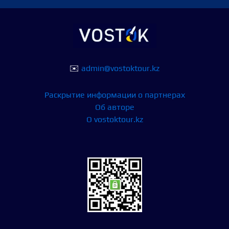
✉️
admin@vostoktour.kz
Раскрытие информации о партнерах
Об авторе
О vostoktour.kz