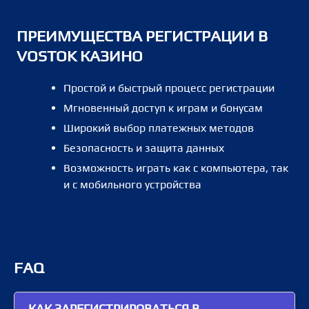
ПРЕИМУЩЕСТВА РЕГИСТРАЦИИ В
VOSTOK КАЗИНО
Простой и быстрый процесс регистрации
Мгновенный доступ к играм и бонусам
Широкий выбор платежных методов
Безопасность и защита данных
Возможность играть как с компьютера, так
и с мобильного устройства
FAQ
КАК ЗАРЕГИСТРИРОВАТЬСЯ В