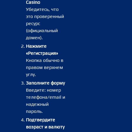
Casino
Убедитесь, что
это проверенный
ресурс
(официальный
домен).
Нажмите
«Регистрация»
Кнопка обычно в
правом верхнем
углу.
Заполните форму
Введите: номер
телефона/email и
надежный
пароль.
Подтвердите
возраст и валюту