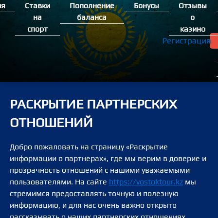
Перейти
ия
Ставки
Пополнение
Бонусы
Отзывы
к
на
баланса
о
содержимому
спорт
казино
Регистрация
РАСКРЫТИЕ ПАРТНЕРСКИХ
ОТНОШЕНИЙ
Добро пожаловать на страницу «Раскрытие
информации о партнерах», где мы верим в доверие и
прозрачность отношений с нашими уважаемыми
пользователями. На сайте
https://vostoktour.kz
мы
стремимся предоставлять точную и полезную
информацию, и для нас очень важно открыто
рассказывать о наших партнерских отношениях.