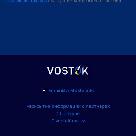
Домашняя страница
»
Раскрытие партнерских отношений
✉️
admin@vostoktour.kz
Раскрытие информации о партнерах
Об авторе
О vostoktour.kz