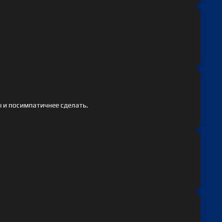
ы и посимпатичнее сделать.