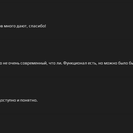
ов много дают, спасибо!
о не очень современный, что ли. Функционал есть, но можно было б
доступно и понятно.