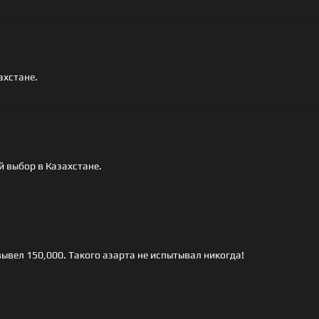
ахстане.
й выбор в Казахстане.
вывел 150,000. Такого азарта не испытывал никогда!