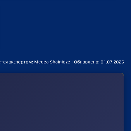
ется экспертом:
Medea Shainidze
| Обновлено: 01.07.2025