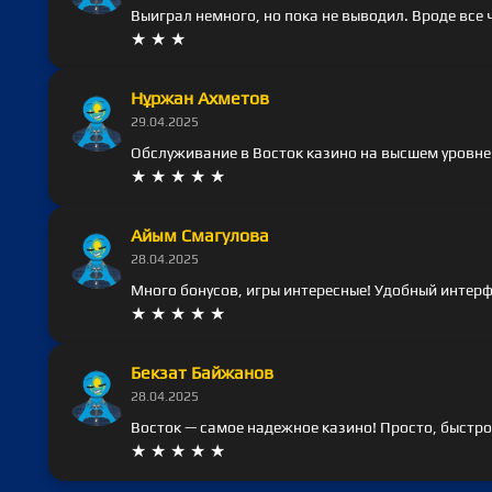
Выиграл немного, но пока не выводил. Вроде все 
★
★
★
Нұржан Ахметов
29.04.2025
Обслуживание в Восток казино на высшем уровне
★
★
★
★
★
Айым Смагулова
28.04.2025
Много бонусов, игры интересные! Удобный интерф
★
★
★
★
★
Бекзат Байжанов
28.04.2025
Восток — самое надежное казино! Просто, быстро
★
★
★
★
★