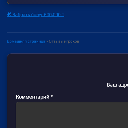
🎁 Забрать бонус 600.000 ₸
Домашняя страница
»
Отзывы игроков
Ваш адре
Комментарий
*