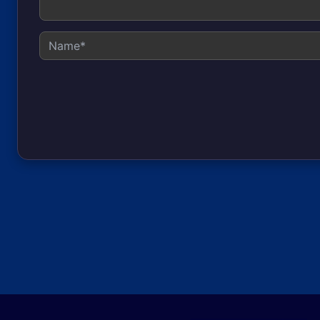
Name*