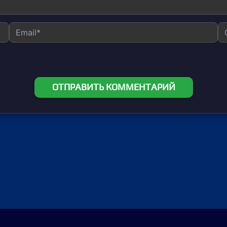
Email*
Са