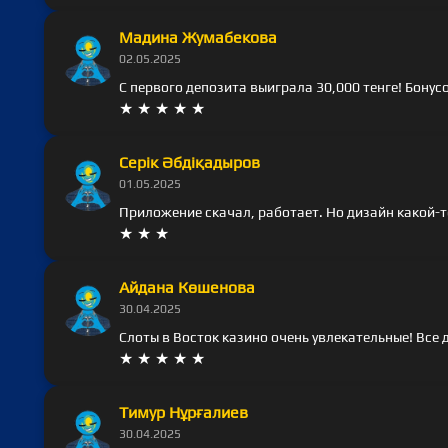
Мадина Жумабекова
02.05.2025
С первого депозита выиграла 30,000 тенге! Бонус
★
★
★
★
★
Серік Әбдіқадыров
01.05.2025
Приложение скачал, работает. Но дизайн какой-т
★
★
★
Айдана Көшенова
30.04.2025
Слоты в Восток казино очень увлекательные! Все 
★
★
★
★
★
Тимур Нұрғалиев
30.04.2025