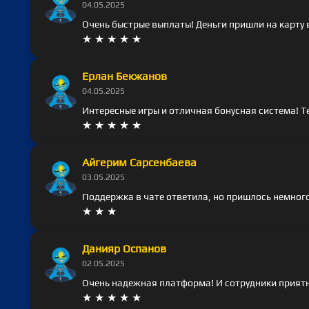
04.05.2025
Очень быстрые выплаты! Деньги пришли на карту в
★
★
★
★
★
Ерлан Бекжанов
04.05.2025
Интересные игры и отличная бонусная система! Те
★
★
★
★
★
Айгерим Сарсенбаева
03.05.2025
Поддержка в чате ответила, но пришлось немного
★
★
★
Данияр Оспанов
02.05.2025
Очень надежная платформа! И сотрудники приятн
★
★
★
★
★