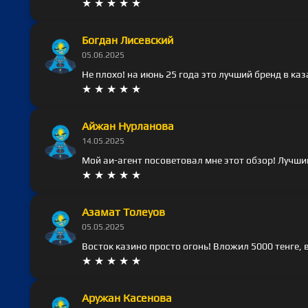
★
★
★
★
★
Богдан Лисевский
05.06.2025
Не плохо! на июнь 25 года это лучший бренд в каз
★
★
★
★
★
Айжан Нурланова
14.05.2025
Мой аи-агент посоветовал мне этот обзор! Лучши
★
★
★
★
★
Азамат Толеуов
05.05.2025
Восток казино просто огонь! Вложил 5000 тенге, 
★
★
★
★
★
Аружан Касенова