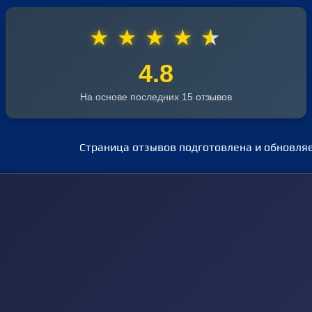
★
★
★
★
★
4.8
На основе последних 15 отзывов
Страница отзывов подготовлена и обновля