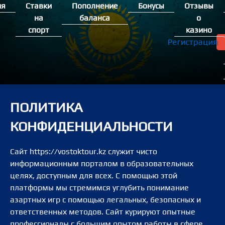
Перейти
ия
Ставки
Пополнение
Бонусы
Отзывы
к
на
баланса
о
содержимому
спорт
казино
Регистрация
ПОЛИТИКА
КОНФИДЕНЦИАЛЬНОСТИ
Сайт https://vostoktour.kz служит чисто
информационным порталом в образовательных
целях, доступным для всех. С помощью этой
платформы мы стремимся углубить понимание
азартных игр с помощью легальных, безопасных и
ответственных методов. Сайт курируют опытные
профессионалы с большим опытом работы в сфере