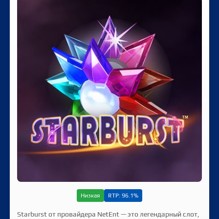
Низкая
RTP: 96.1%
Starburst от провайдера NetEnt — это легендарный слот,