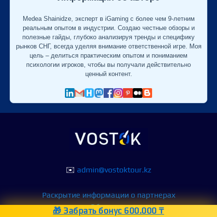
Medea Shainidze, эксперт в iGaming с более чем 9-летним
реальным опытом в индустрии. Создаю честные обзоры и
полезные гайды, глубоко анализируя тренды и специфику
рынков СНГ, всегда уделяя внимание ответственной игре. Моя
цель – делиться практическим опытом и пониманием
психологии игроков, чтобы вы получали действительно
ценный контент.
✉️
admin@vostoktour.kz
Раскрытие информации о партнерах
Об авторе
🎁 Забрать бонус 600.000 ₸