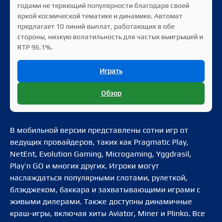
годами не теряющий популярности благодаря своей
яркой космической тематике и динамике. Автомат
предлагает 10 линий выплат, работающих в обе
стороны, низкую волатильность для частых выигрышей и
RTP 96.1%.
Играть
Обзор
В мобильной версии представлены сотни игр от
ведущих провайдеров, таких как Pragmatic Play,
NetEnt, Evolution Gaming, Microgaming, Yggdrasil,
Play’n GO и многих других. Игроки могут
наслаждаться популярными слотами, рулеткой,
блэкджеком, баккара и захватывающими играми с
живыми дилерами. Также доступны динамичные
краш-игры, включая хиты Aviator, Miner и Plinko. Все