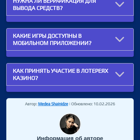
НУЖНА ЛИ ВЕРИФИКАЦИЯ ДЛЯ
ВЫВОДА СРЕДСТВ?
КАКИЕ ИГРЫ ДОСТУПНЫ В
МОБИЛЬНОМ ПРИЛОЖЕНИИ?
КАК ПРИНЯТЬ УЧАСТИЕ В ЛОТЕРЕЯХ
КАЗИНО?
Автор:
Medea Shainidze
| Обновлено: 10.02.2026
Информация об авторе