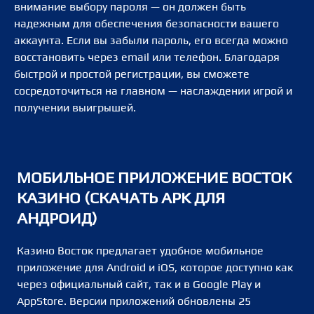
внимание выбору пароля — он должен быть
надежным для обеспечения безопасности вашего
аккаунта. Если вы забыли пароль, его всегда можно
восстановить через email или телефон. Благодаря
быстрой и простой регистрации, вы сможете
сосредоточиться на главном — наслаждении игрой и
получении выигрышей.
МОБИЛЬНОЕ ПРИЛОЖЕНИЕ ВОСТОК
КАЗИНО (СКАЧАТЬ APK ДЛЯ
АНДРОИД)
Казино Восток предлагает удобное мобильное
приложение для Android и iOS, которое доступно как
через официальный сайт, так и в Google Play и
AppStore. Версии приложений обновлены 25