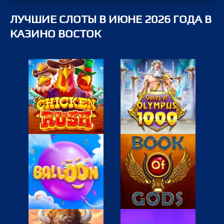
ЛУЧШИЕ СЛОТЫ В ИЮНЕ 2026 ГОДА В
КАЗИНО ВОСТОК