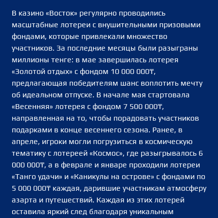
В казино «Восток» регулярно проводились
масштабные лотереи с внушительными призовыми
фондами, которые привлекали множество
участников. За последние месяцы были разыграны
миллионы тенге: в мае завершилась лотерея
«Золотой отдых» с фондом 10 000 000₸,
предлагающая победителям шанс воплотить мечту
об идеальном отпуске. В начале мая стартовала
«Весенняя» лотерея с фондом 7 500 000₸,
направленная на то, чтобы порадовать участников
подарками в конце весеннего сезона. Ранее, в
апреле, игроки могли погрузиться в космическую
тематику с лотереей «Космос», где разыгрывалось 6
000 000₸, а в феврале и январе проходили лотереи
«Танго удачи» и «Каникулы на острове» с фондами по
5 000 000₸ каждая, дарившие участникам атмосферу
азарта и путешествий. Каждая из этих лотерей
оставила яркий след благодаря уникальным