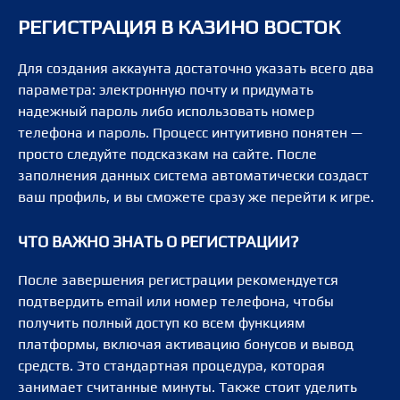
РЕГИСТРАЦИЯ В КАЗИНО ВОСТОК
Для создания аккаунта достаточно указать всего два
параметра: электронную почту и придумать
надежный пароль либо использовать номер
телефона и пароль. Процесс интуитивно понятен —
просто следуйте подсказкам на сайте. После
заполнения данных система автоматически создаст
ваш профиль, и вы сможете сразу же перейти к игре.
ЧТО ВАЖНО ЗНАТЬ О РЕГИСТРАЦИИ?
После завершения регистрации рекомендуется
подтвердить email или номер телефона, чтобы
получить полный доступ ко всем функциям
платформы, включая активацию бонусов и вывод
средств. Это стандартная процедура, которая
занимает считанные минуты. Также стоит уделить