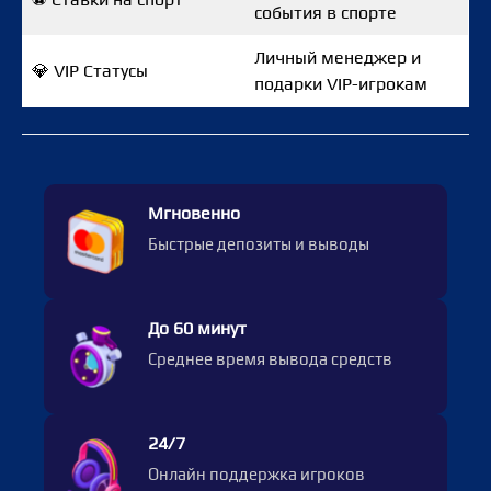
события в спорте
Личный менеджер и
💎 VIP Статусы
подарки VIP-игрокам
Мгновенно
Быстрые депозиты и выводы
До 60 минут
Среднее время вывода средств
24/7
Онлайн поддержка игроков