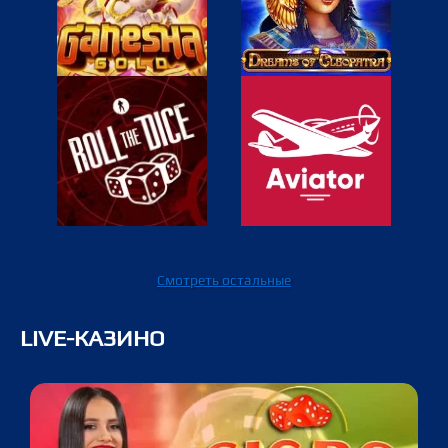
Смотреть остальные
LIVE-КАЗИНО