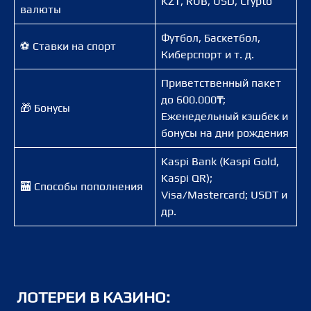
KZT, RUB, USD, Crypto
валюты
Футбол, Баскетбол,
⚽ Ставки на спорт
Киберспорт и т. д.
Приветственный пакет
до 600.000
₸
;
🎁 Бонусы
Еженедельный кэшбек и
бонусы на дни рождения
Kaspi Bank (Kaspi Gold,
Kaspi QR);
🏧 Способы пополнения
Visa/Mastercard; USDT и
др.
ЛОТЕРЕИ В КАЗИНО: