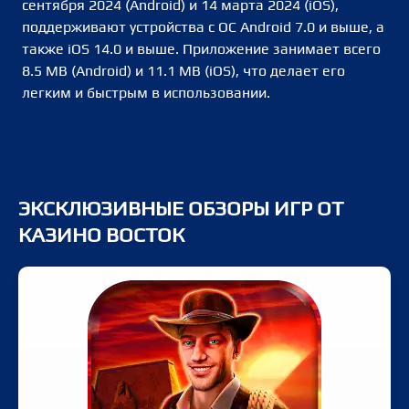
сентября 2024 (Android) и 14 марта 2024 (iOS),
поддерживают устройства с ОС Android 7.0 и выше, а
также iOS 14.0 и выше. Приложение занимает всего
8.5 MB (Android) и 11.1 MB (iOS), что делает его
легким и быстрым в использовании.
ЭКСКЛЮЗИВНЫЕ ОБЗОРЫ ИГР ОТ
КАЗИНО ВОСТОК